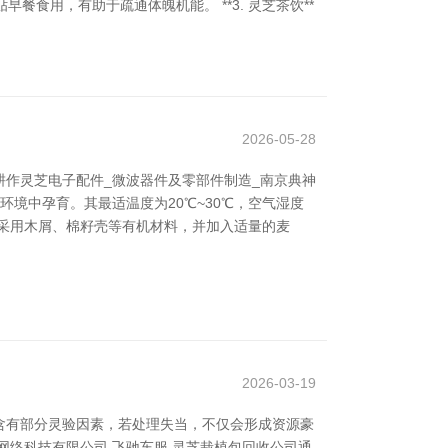
餐食用，有助于疏通体魄机能。 **3. 灵芝茶饮**
2026-05-28
作灵芝电子配件_微波器件及零部件制造_南京典神
境中孕育。其最适温度为20℃~30℃，空气湿度
多采用木屑、棉籽壳等有机材料，并加入适量的麦
2026-03-19
含有部分灵验因素，若处理失当，不仅会形成资源豪
络科技有限公司 飞驰车服 灵芝栽植包回收公司通