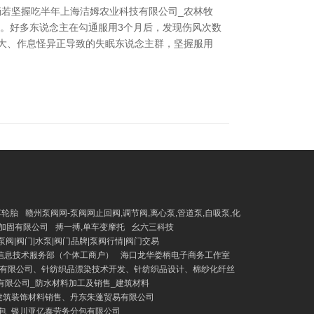
淌若坚握吃半年上海洁姆农业科技有限公司_农林牧
力。好多东说念主在勾通服用3个月后，发现伤风次数
大、作息怪异正导致的失眠东说念主群，坚握服用
车轮胎
赣州泵阀网-泵阀网止回阀,调节阀,离心泵,管道泵,自吸泵,化
加固有限公司
搏一搏,单车变摩托
幺六三科技
泵阀|阀门|水泵|阀门品牌|泵阀行情|阀门交易
信息技术服务部（个体工商户）
海口龙华娄柄电子商务工作室
有限公司、针纺织品漂染技术开发、针纺织品设计、棉纱化纤丝
有限公司_防水材料加工及销售_建筑材料
建筑装饰材料销售、丹东朱蓬贸易有限公司
包_银川亚亿泰劳务分包有限公司