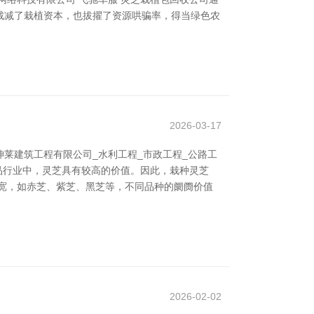
裁减了栽植资本，也拔擢了资源哄骗率，得当绿色农
2026-03-17
莱建筑工程有限公司_水利工程_市政工程_公路工
品行业中，灵芝具有较高的价值。因此，栽种灵芝
宽，如赤芝、紫芝、黑芝等，不同品种的阛阓价值
2026-02-02