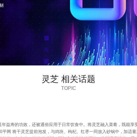
灵芝 相关话题
TOPIC
延年益寿的功效，还被通俗应用于日常饮食中。将灵芝融入菜肴，既能享
中国少儿和平网 将干灵芝提前泡发，与鸡块、枸杞、红枣一同放入砂锅中，加