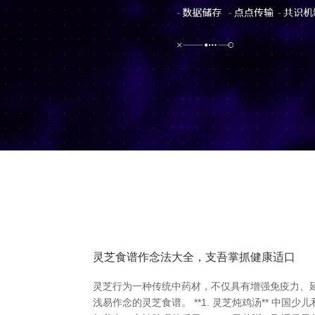
灵芝食谱作念法大全，支吾掌抓健康适口
灵芝行为一种传统中药材，不仅具有增强免疫力、
浅易作念的灵芝食谱。 **1. 灵芝炖鸡汤** 