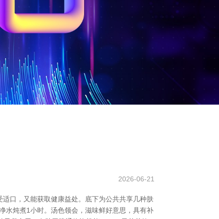
2026-06-21
受适口，又能获取健康益处。底下为公共共享几种肤
适量净水炖煮1小时。汤色领会，滋味鲜好意思，具有补