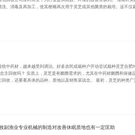
清洗、消毒及再加工，使其梗概再次用于灵芝或其他菌类的栽培。这不仅
传统中药材，越来越受到调治。好多农民或栽种户开动尝试栽种灵芝合肥坤
说念主回收吗？ 实质上，灵芝是有阛阓需求的，尤其在中药材阛阓和保健
主回收，还要看具体的品种、质地以及销售渠说念。 最初，灵芝的种类广
林牧副渔业专业机械的制造对改善休眠质地也有一定匡助