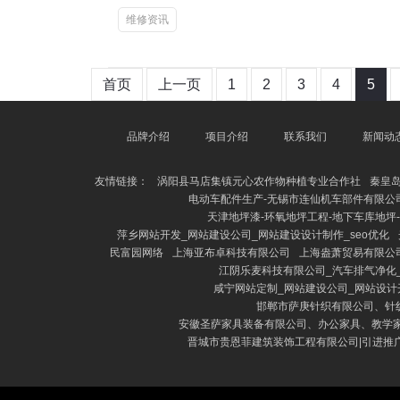
维修资讯
首页
上一页
1
2
3
4
5
品牌介绍
项目介绍
联系我们
新闻动
友情链接：
涡阳县马店集镇元心农作物种植专业合作社
秦皇岛
电动车配件生产-无锡市连仙机车部件有限公
天津地坪漆-环氧地坪工程-地下车库地坪
萍乡网站开发_网站建设公司_网站建设设计制作_seo优化
民富园网络
上海亚布卓科技有限公司
上海盎萧贸易有限公
江阴乐麦科技有限公司_汽车排气净化
咸宁网站定制_网站建设公司_网站设计开
邯郸市萨庚针织有限公司、针
安徽圣萨家具装备有限公司、办公家具、教学
晋城市贵恩菲建筑装饰工程有限公司|引进推