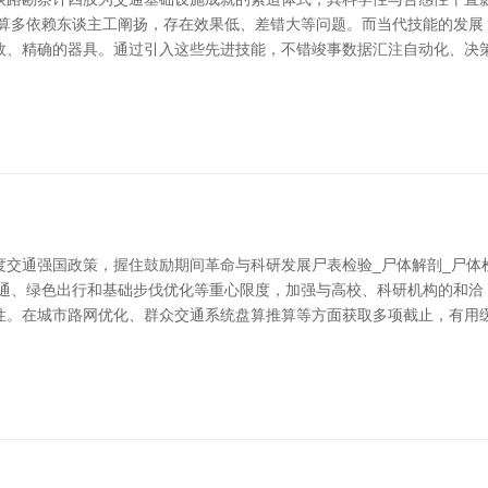
算多依赖东谈主工阐扬，存在效果低、差错大等问题。而当代技能的发展，
效、精确的器具。通过引入这些先进技能，不错竣事数据汇注自动化、决策
度交通强国政策，握住鼓励期间革命与科研发展尸表检验_尸体解剖_尸体
交通、绿色出行和基础步伐优化等重心限度，加强与高校、科研机构的和洽
性。在城市路网优化、群众交通系统盘算推算等方面获取多项截止，有用缓