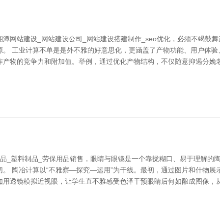
潭网站建设_网站建设公司_网站建设搭建制作_seo优化，必须不竭鼓
源。 工业计算不单是是外不雅的好意思化，更涵盖了产物功能、用户体验
作产物的竞争力和附加值。举例，通过优化产物结构，不仅随意抑遏分娩
制品_塑料制品_劳保用品销售，眼睛与眼镜是一个靠拢糊口、易于理解的
。 陶冶计算以“不雅察—探究—运用”为干线。最初，通过图片和什物
如用透镜模拟近视眼，让学生直不雅感受色泽干预眼睛后何如酿成图像，从