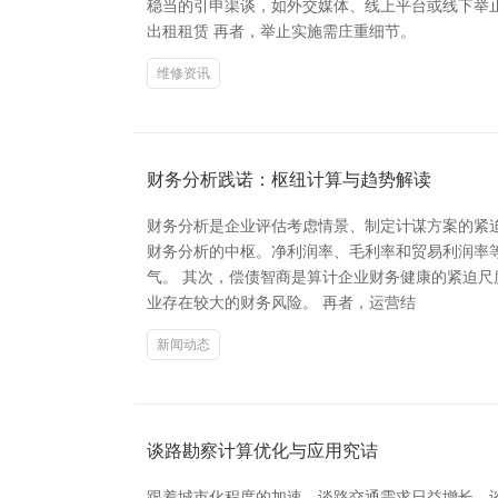
稳当的引申渠谈，如外交媒体、线上平台或线下举
出租租赁 再者，举止实施需庄重细节。
维修资讯
财务分析践诺：枢纽计算与趋势解读
财务分析是企业评估考虑情景、制定计谋方案的紧
财务分析的中枢。净利润率、毛利率和贸易利润率
气。 其次，偿债智商是算计企业财务健康的紧迫
业存在较大的财务风险。 再者，运营结
新闻动态
谈路勘察计算优化与应用究诘
跟着城市化程度的加速，谈路交通需求日益增长，