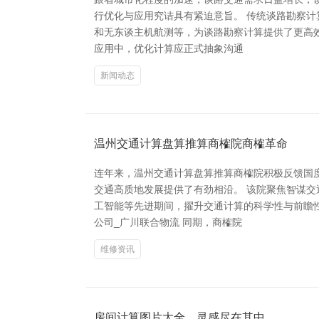
行优化与应用究诘具有紧迫意旨。 传统谈路勘察计
和无东谈主机航测等，为谈路勘察计算提供了更高
应用中，优化计算应正式抽象沟通
新闻动态
温州交通计算盘算推算商榷院商榷革命
连年来，温州交通计算盘算推算商榷院积极反馈国
交通高质地发展提供了有劲相沿。 该院聚焦智谋
工智能等先进期间，擢升交通计算的科学性与前瞻
公司_广川联合物流 同期，商榷院
维修资讯
房间计算图片大全，灵感尽在其中