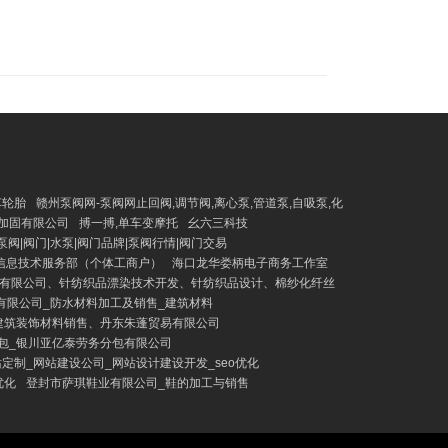
车轮胎
赣州泵阀网-泵阀网止回阀,调节阀,离心泵,管道泵,自吸泵,化
加固有限公司
搏一搏,单车变摩托
幺六三科技
泵阀|阀门|水泵|阀门品牌|泵阀行情|阀门交易
信息技术服务部（个体工商户）
海口龙华娄柄电子商务工作室
有限公司、针纺织品漂染技术开发、针纺织品设计、棉纱化纤丝
有限公司_防水材料加工及销售_建筑材料
建筑装饰材料销售、丹东朱蓬贸易有限公司
包_银川亚亿泰劳务分包有限公司
定制_网站建设公司_网站设计建设开发_seo优化
优化
登封市萨琪鞋业有限公司_鞋的加工与销售