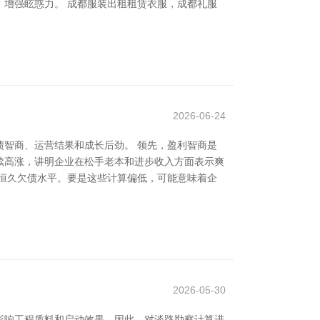
增强眩惑力。 成都服装出租租赁衣服，成都礼服
2026-06-24
智商、运营结果和成长后劲。 领先，盈利智商是
续高涨，讲明企业在松手老本和进步收入方面表示爽
恒久欠债水平。要是这些计算偏低，可能意味着企
2026-05-30
影响工程质料和启动效果。因此，对谈路勘察计算进