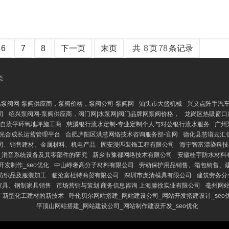
6
7
8
下一页
末页
共
8
页
78
条记录
态
泵阀网-泵阀供应商，泵阀价格，泵阀公司-泵阀网
汕头市大盛机械
兴义点阵手汽
司
绍兴泵阀网-泵阀供应商，阀门网|水泵网|阀门品牌网泵阀价格，
龙岗区热吸窗口
-自流平环氧地坪施工商
慈溪银行流水定制-专业定制个人与对公银行流水服务
广州
光合成长运营管理平台
合肥庐阳区洪慧网络技术咨询服务部-官网
德化县慧谱云汇
司、销售建材、金属材料、机电产品
固安漫匹装饰工程有限公司
海宁智富漂染科技
_消音系统设备及其零部件的研究
新乡市豫都网络技术有限公司
安徽桂宇防水材料
发制作_seo优化
中山峥奢高分子材料有限公司
劳动保护用品销售、箱包销售、
纺织品及服装加工
临沧富杜特商贸有限公司
深圳市虎清模具有限公司
建筑劳务分
家具、钢制家具销售
市场营销与策划 商务信息咨询 上海滕徐实业有限公司
毫州网站
广新型化工建材的新技术
呼伦贝尔网站搭建_网站建设公司_网站开发搭建设计_seo
平顶山网站搭建_网站建设公司_网站制作建设开发_seo优化