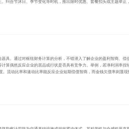
止。纠合节沐日、季节变化等时机，推出限时优惠、套餐扣头或主题举止，
迫器具。通过对枢纽财务计算的分析，不错潜入了解企业的盈利智商、偿债
等计算偶然反应企业的居品或行状是否具有竞争力。举例，若净利润率捏
尺度。流动比率和速动比率能反应企业短期偿债智商，而金钱欠债率则显现
谈路勘察计四肢为交通基础设施成就的紧迫体式，其科学性与合感性平直