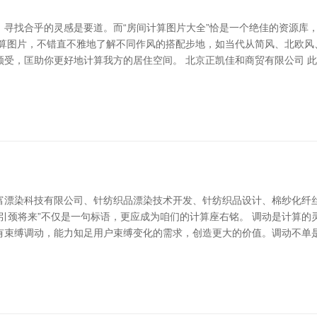
，寻找合乎的灵感是要道。而“房间计算图片大全”恰是一个绝佳的资源库
计算图片，不错直不雅地了解不同作风的搭配步地，如当代从简风、北欧风
领受，匡助你更好地计算我方的居住空间。 北京正凯佳和商贸有限公司 
富漂染科技有限公司、针纺织品漂染技术开发、针纺织品设计、棉纱化纤
引颈将来”不仅是一句标语，更应成为咱们的计算座右铭。 调动是计算
有束缚调动，能力知足用户束缚变化的需求，创造更大的价值。调动不单