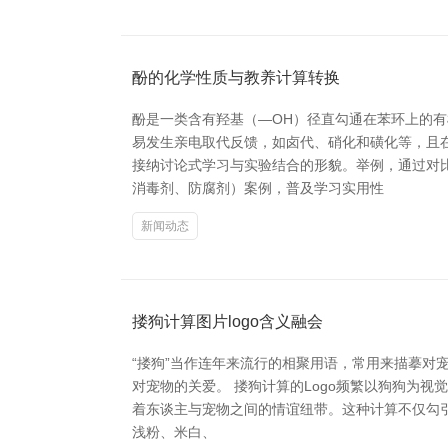
酚的化学性质与教养计算转换
酚是一类含有羟基（—OH）径直勾通在苯环上的
易发生亲电取代反馈，如卤代、硝化和磺化等，且
接纳讨论式学习与实验结合的形貌。举例，通过对
消毒剂、防腐剂）案例，普及学习实用性
新闻动态
搂狗计算图片logo含义融会
“搂狗”当作连年来流行的相聚用语，常用来描摹对
对宠物的关爱。 搂狗计算的Logo频繁以狗狗为视
着东谈主与宠物之间的情谊纽带。这种计算不仅勾引
浅粉、米白、