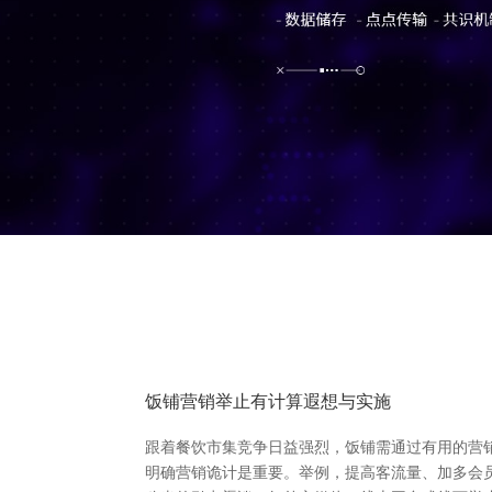
饭铺营销举止有计算遐想与实施
跟着餐饮市集竞争日益强烈，饭铺需通过有用的营
明确营销诡计是重要。举例，提高客流量、加多会