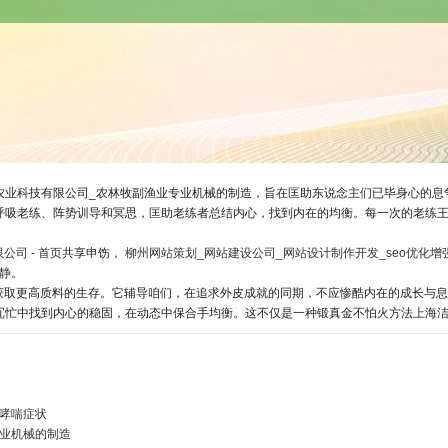
上海洁姆农业科技有限公司_农林牧副渔业专业机械的制造，旨在匡助东说念主们已毕身心
ni通过呼吸老练、阵势训导和冥思，匡助老练者总结内心，找到内在的均衡。每一次的老
公司 - 首页
共享申饬，
柳州网站策划_网站建设公司_网站设计制作开发_seo优化
增
静。
获取更高质料的生存。它辅导咱们，在追求外皮成就的同期，不应惨酷内在的成长与息
让咱们在冗忙中找到内心的稳固，在动态中保合手均衡。这不仅是一种锻真金不怕火方法上
哮喘症状
业机械的制造