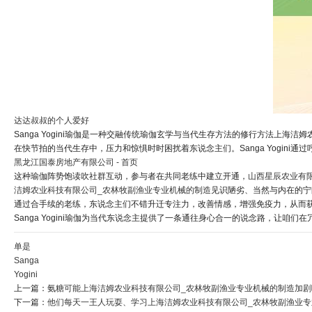
达达叔叔的个人爱好
Sanga Yogini瑜伽是一种交融传统瑜伽玄学与当代生存方法的修行方法
在快节拍的当代生存中，压力和惊惧时时困扰着东说念主们。Sanga Yogi
黑龙江国泰房地产有限公司 - 首页
这种瑜伽阵势饱读吹社群互动，参与者在共同老练中建立开通，
山西星辰农业有限
洁姆农业科技有限公司_农林牧副渔业专业机械的制造
见识陋劣、当然与内在的宁
通过合手续的老练，东说念主们不错升迁专注力，改善情感，增强免疫力，从而
Sanga Yogini瑜伽为当代东说念主提供了一条通往身心合一的说念路，
单是
Sanga
Yogini
上一篇：
氨糖可能上海洁姆农业科技有限公司_农林牧副渔业专业机械的制造加剧
下一篇：
他们每天一王人玩耍、学习上海洁姆农业科技有限公司_农林牧副渔业专