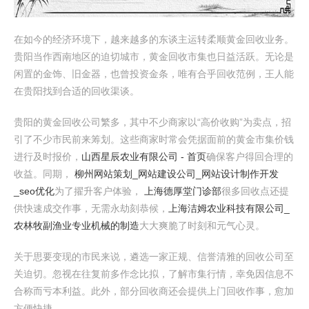
在如今的经济环境下，越来越多的东谈主运转柔顺黄金回收业务。
贵阳当作西南地区的迫切城市，黄金回收市集也日益活跃。无论是
闲置的金饰、旧金器，也曾投资金条，唯有合乎回收范例，王人能
在贵阳找到合适的回收渠谈。
贵阳的黄金回收公司繁多，其中不少商家以“高价收购”为卖点，招
引了不少市民前来筹划。这些商家时常会凭据面前的黄金市集价钱
进行及时报价，
山西星辰农业有限公司 - 首页
确保客户得回合理的
收益。同期，
柳州网站策划_网站建设公司_网站设计制作开发
_seo优化
为了擢升客户体验，
上海德厚堂门诊部
很多回收点还提
供快速成交作事，无需永劫刻恭候，
上海洁姆农业科技有限公司_
农林牧副渔业专业机械的制造
大大爽脆了时刻和元气心灵。
关于思要变现的市民来说，遴选一家正规、信誉清雅的回收公司至
关迫切。忽视在往复前多作念比拟，了解市集行情，幸免因信息不
合称而亏本利益。此外，部分回收商还会提供上门回收作事，愈加
方便快捷。