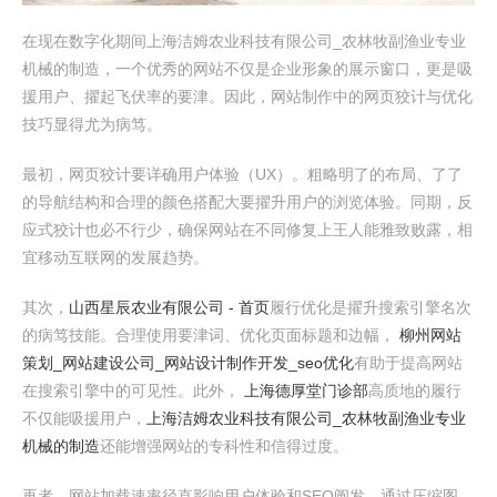
在现在数字化期间上海洁姆农业科技有限公司_农林牧副渔业专业
机械的制造，一个优秀的网站不仅是企业形象的展示窗口，更是吸
援用户、擢起飞伏率的要津。因此，网站制作中的网页狡计与优化
技巧显得尤为病笃。
最初，网页狡计要详确用户体验（UX）。粗略明了的布局、了了
的导航结构和合理的颜色搭配大要擢升用户的浏览体验。同期，反
应式狡计也必不行少，确保网站在不同修复上王人能雅致败露，相
宜移动互联网的发展趋势。
其次，
山西星辰农业有限公司 - 首页
履行优化是擢升搜索引擎名次
的病笃技能。合理使用要津词、优化页面标题和边幅，
柳州网站
策划_网站建设公司_网站设计制作开发_seo优化
有助于提高网站
在搜索引擎中的可见性。此外，
上海德厚堂门诊部
高质地的履行
不仅能吸援用户，
上海洁姆农业科技有限公司_农林牧副渔业专业
机械的制造
还能增强网站的专科性和信得过度。
再者，网站加载速率径直影响用户体验和SEO阐发。通过压缩图