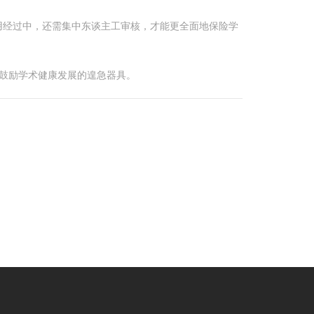
用经过中，还需集中东谈主工审核，才能更全面地保险学
鼓励学术健康发展的遑急器具。