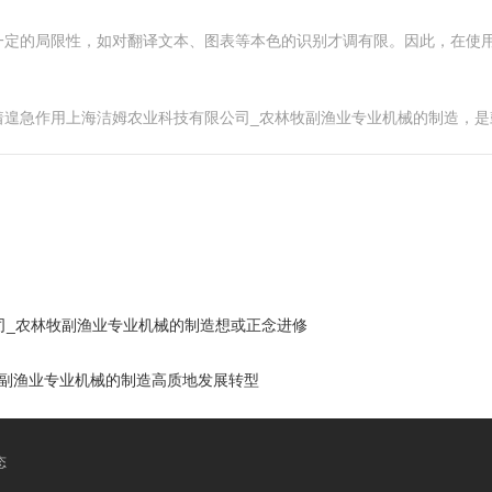
一定的局限性，如对翻译文本、图表等本色的识别才调有限。因此，在使
着遑急作用上海洁姆农业科技有限公司_农林牧副渔业专业机械的制造，是
司_农林牧副渔业专业机械的制造想或正念进修
牧副渔业专业机械的制造高质地发展转型
态